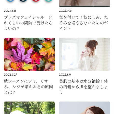
2024.8.11
2022.9.27
プラズマフェイシャル ど
気を付けて！秋にしみ、た
れくらいの間隔で受けたら
るみを増やさないためのポ
よいの？
イント
2022.9.27
2022.8.9
秋シーズンにシミ、くす
美肌の基本は水分補給！体
み、シワが増えるその原因
の内側から肌を整えましょ
とは？
う